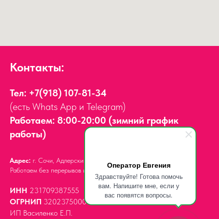
Контакты:
Тел:
+7(918) 107-81-34
(есть Whats App и Telegram)
Работаем: 8:00-20:00 (зимний график
работы)
Адрес:
г. Сочи, Адлерский район,
ул. Мира, д. 14
Оператор Евгения
Работаем без перерывов и выходных.
Здравствуйте! Готова помочь
вам. Напишите мне, если у
ИНН
231709387555
вас появятся вопросы.
ОГРНИП
320237500061539
ИП Василенко Е.П.