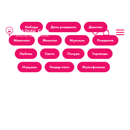
Наборы
День рождения
Девочки
Мальчики
Женские
Мужские
Рождение
Любовь
Свечи
Посуда
Гирлянды
Игрушки
Гендер пати
Мультфильмы