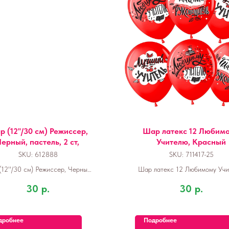
 (12''/30 см) Режиссер,
Шар латекс 12 Любим
Черный, пастель, 2 ст,
Учителю, Красный
SKU:
612888
SKU:
711417-25
12''/30 см) Режиссер, Черный,
Шар латекс 12 Любимому Учи
пастель, 2 ст, 25 шт.
Красный
30
р.
30
р.
дробнее
Подробнее