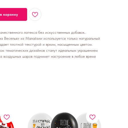
в корзину
чественного латекса без искусственных добавок.
а Веселья» из Малайзии используется только натуральный
ладает плотной текстурой и ярким, насыщенным цветом.
ом тематических дизайнов станут идеальным украшением
 из воздушных шаров поднимет настроение в любое время