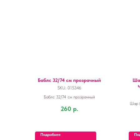
Баблс 32/74 см прозрачный
Шар
SKU:
015346
Баблс 32/74 см прозрачный
Шар (
260
р.
Подробнее
По