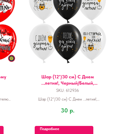
ому
Шар (12''/30 см) С Днем
...летия!, Черный/Белый,
пастель, 2 ст, 1 шт.
SKU:
612936
телю,
Шар (12''/30 см) С Днем ...летия!,
Черный/Белый, пастель, 2 ст, 1 шт.
30
р.
Подробнее