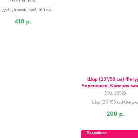
SKU:
0600430
янда С Днюхой, Бро!, 160 см, 1
шт.
410
р.
Шар (23''/58 см) Фигу
Черепашка, Красная мас
шт.
SKU:
23925
Шар (23''/58 см) Фигура
Черепашка, Красная маска, 1
200
р.
Подробнее