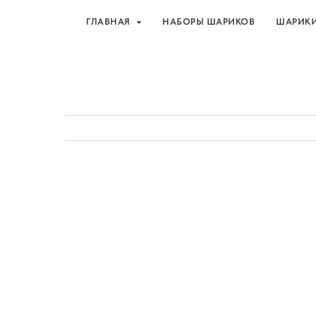
ГЛАВНАЯ
НАБОРЫ ШАРИКОВ
ШАРИК
Шарики и товары для 
ГЛАВНАЯ
НАБОРЫ ШАРИКОВ
ШАРИК