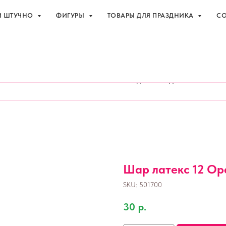
И ШТУЧНО
ФИГУРЫ
ТОВАРЫ ДЛЯ ПРАЗДНИКА
СО
праздника с доставкой в Адлере
+7 (918
И ШТУЧНО
ФИГУРЫ
ТОВАРЫ ДЛЯ ПРАЗДНИКА
СО
Шар латекс 12 Ор
SKU:
501700
30
р.