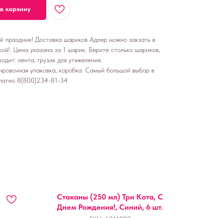
в корзину
ой праздник! Доставка шариков Адлер можно закзать в
ой!. Цена указана за 1 шарик. Берите столько шариков,
одит: лента, грузик для утяжеления.
ировочная упаковка, коробка. Самый большой выбор в
латно 8(800)234-81-34
Стаканы (250 мл) Три Кота, С
Днем Рождения!, Синий, 6 шт.