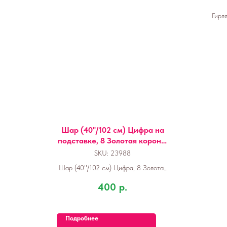
Гирл
Шар (40''/102 см) Цифра на
подставке, 8 Золотая корона,
1 шт. в уп.
SKU:
23988
Шар (40''/102 см) Цифра, 8 Золотая
корона, на подставке, Белый песок, 1
400
р.
шт. в уп.
Подробнее