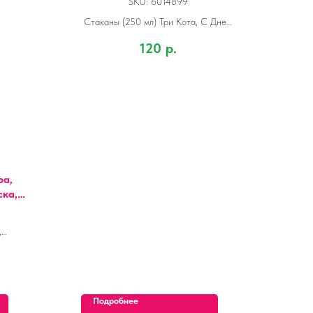
SKU:
6014899
Стаканы (250 мл) Три Кота, С Днем
Рождения!, Синий, 6 шт.
120
р.
ра,
ка, 1
,
 шт.
Подробнее