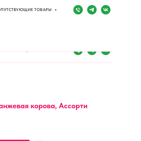
ПУТСТВУЮЩИЕ ТОВАРЫ
Сочи, Адлер,
ул. Мира, д. 14
) 107-81-34
Режим работы:
8:00-20:00
ПУТСТВУЮЩИЕ ТОВАРЫ
анжевая корова, Ассорти