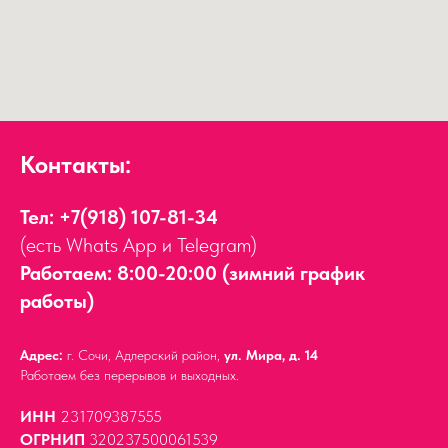
Контакты:
Тел:
+7(918) 107-81-34
(есть Whats App и Telegram)
Работаем: 8:00-20:00 (зимний график
работы)
Адрес:
г. Сочи, Адлерский район,
ул. Мира, д. 14
Работаем без перерывов и выходных.
ИНН
231709387555
ОГРНИП
320237500061539