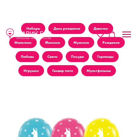
Наборы
День рождения
Девочки
Мальчики
Женские
Мужские
Рождение
Любовь
Свечи
Посуда
Гирлянды
Игрушки
Гендер пати
Мультфильмы