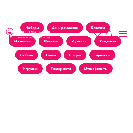
Наборы
День рождения
Девочки
Мальчики
Женские
Мужские
Рождение
Любовь
Свечи
Посуда
Гирлянды
Игрушки
Гендер пати
Мультфильмы