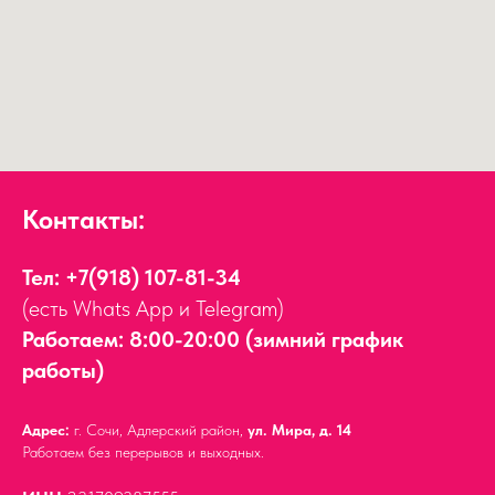
Контакты:
Тел:
+7(918) 107-81-34
(есть Whats App и Telegram)
Работаем: 8:00-20:00 (зимний график
работы)
Адрес:
г. Сочи, Адлерский район,
ул. Мира, д. 14
Работаем без перерывов и выходных.