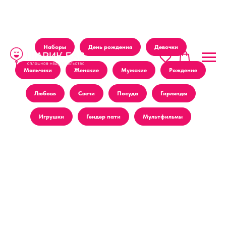
Наборы
День рождения
Девочки
Мальчики
Женские
Мужские
Рождение
Любовь
Свечи
Посуда
Гирлянды
Игрушки
Гендер пати
Мультфильмы