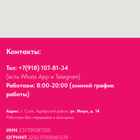
Контакты:
Тел:
+7(918) 107-81-34
(есть Whats App и Telegram)
Работаем: 8:00-20:00 (зимний график
работы)
Адрес:
г. Сочи, Адлерский район,
ул. Мира, д. 14
Работаем без перерывов и выходных.
ИНН
231709387555
ОГРНИП
320237500061539