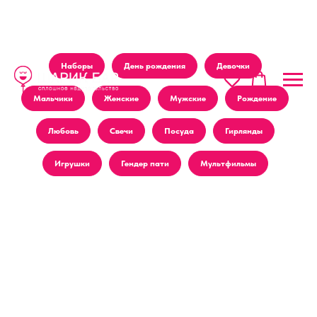
Наборы
День рождения
Девочки
Мальчики
Женские
Мужские
Рождение
Любовь
Свечи
Посуда
Гирлянды
Игрушки
Гендер пати
Мультфильмы