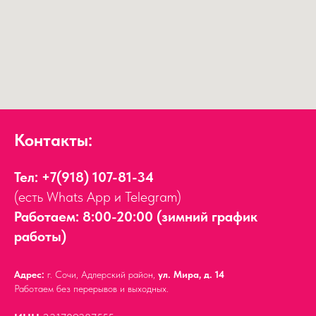
Контакты:
Тел:
+7(918) 107-81-34
(есть Whats App и Telegram)
Работаем: 8:00-20:00 (зимний график
работы)
Адрес:
г. Сочи, Адлерский район,
ул. Мира, д. 14
Работаем без перерывов и выходных.