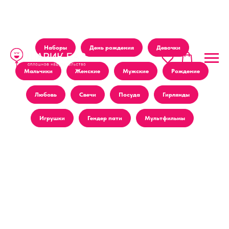
Наборы
День рождения
Девочки
Мальчики
Женские
Мужские
Рождение
Любовь
Свечи
Посуда
Гирлянды
Игрушки
Гендер пати
Мультфильмы