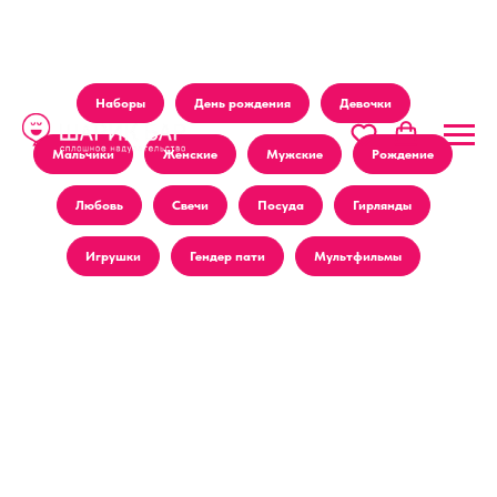
Наборы
День рождения
Девочки
Мальчики
Женские
Мужские
Рождение
Любовь
Свечи
Посуда
Гирлянды
Игрушки
Гендер пати
Мультфильмы