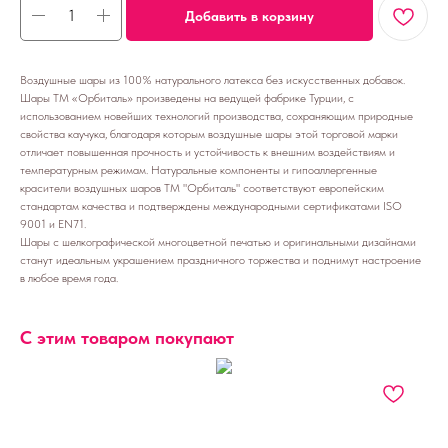
Добавить в корзину
Воздушные шары из 100% натурального латекса без искусственных добавок.
Шары ТМ «Орбиталь» произведены на ведущей фабрике Турции, с
использованием новейших технологий производства, сохраняющим природные
свойства каучука, благодаря которым воздушные шары этой торговой марки
отличает повышенная прочность и устойчивость к внешним воздействиям и
температурным режимам. Натуральные компоненты и гипоаллергенные
красители воздушных шаров ТМ "Орбиталь" соответствуют европейским
стандартам качества и подтверждены международными сертификатами ISO
9001 и EN71.
Шары с шелкографической многоцветной печатью и оригинальными дизайнами
станут идеальным украшением праздничного торжества и поднимут настроение
в любое время года.
С этим товаром покупают