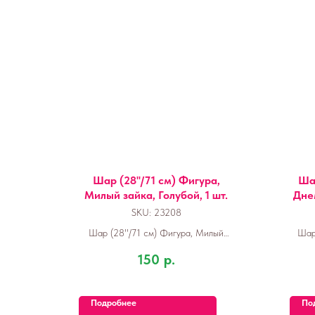
Шар (28''/71 см) Фигура,
Шар
Милый зайка, Голубой, 1 шт.
Дне
SKU:
23208
Шар (28''/71 см) Фигура, Милый
Шар
зайка, Голубой, 1 шт.
Рожде
150
р.
Подробнее
По