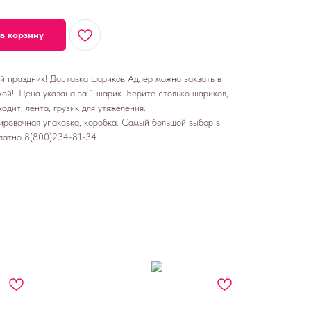
в корзину
ой праздник! Доставка шариков Адлер можно закзать в
ой!. Цена указана за 1 шарик. Берите столько шариков,
одит: лента, грузик для утяжеления.
ировочная упаковка, коробка. Самый большой выбор в
латно 8(800)234-81-34