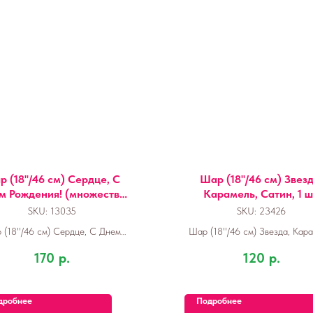
 (18''/46 см) Сердце, С
Шар (18''/46 см) Звезд
м Рождения! (множество
Карамель, Сатин, 1 ш
цветов), 1 шт. в уп.
SKU:
13035
SKU:
23426
 (18''/46 см) Сердце, С Днем
Шар (18''/46 см) Звезда, Кара
ния! (множество цветов), 1 шт.
Сатин, 1 шт.
170
р.
120
р.
в упак.
дробнее
Подробнее