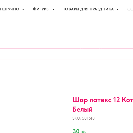
И ШТУЧНО
ФИГУРЫ
ТОВАРЫ ДЛЯ ПРАЗДНИКА
СО
праздника с доставкой в Адлере
+7 (918
И ШТУЧНО
ФИГУРЫ
ТОВАРЫ ДЛЯ ПРАЗДНИКА
СО
Шар латекс 12 Кот
Белый
SKU:
501618
30
р.