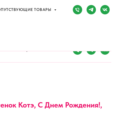
ПУТСТВУЮЩИЕ ТОВАРЫ
Сочи, Адлер,
ул. Мира, д. 14
) 107-81-34
Режим работы:
8:00-20:00
ПУТСТВУЮЩИЕ ТОВАРЫ
енок Котэ, С Днем Рождения!,