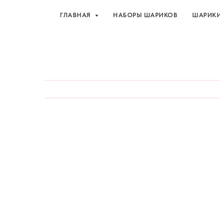
ГЛАВНАЯ
НАБОРЫ ШАРИКОВ
ШАРИК
Шарики и товары для 
ГЛАВНАЯ
НАБОРЫ ШАРИКОВ
ШАРИК