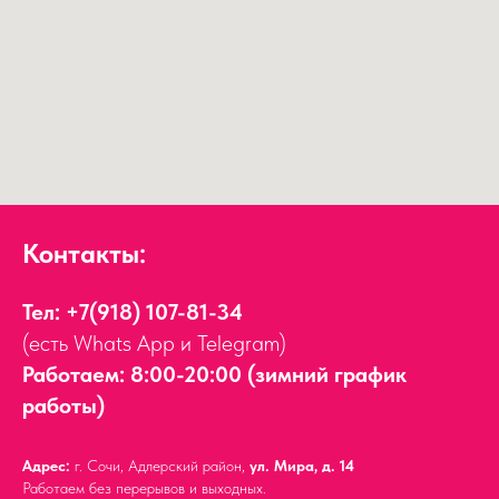
Контакты:
Тел:
+7(918) 107-81-34
(есть Whats App и Telegram)
Работаем: 8:00-20:00 (зимний график
работы)
Адрес:
г. Сочи, Адлерский район,
ул. Мира, д. 14
Работаем без перерывов и выходных.