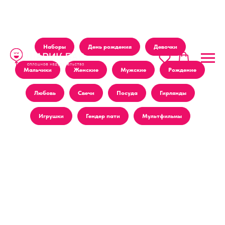
Наборы
День рождения
Девочки
Мальчики
Женские
Мужские
Рождение
Любовь
Свечи
Посуда
Гирлянды
Игрушки
Гендер пати
Мультфильмы