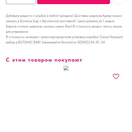
Добавьте радости и улыбок в любой праздник! Доставка шариков Адлер можно
закзать в Ботаник Бар с бесплатной доставкой!. Цена указана за 1 шарик.
Берите столько шариков, сколько нужно Вам! В стоимость входит: лента, грузик
для утяжеления.
В стоимость не входит: транспортировочная упаковка, коробка. Самый большой
выбор в BOTANIC BAR! Заказывайте бесплатно 8(800)234-81-34
С этим товаром покупают