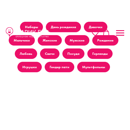
Наборы
День рождения
Девочки
Мальчики
Женские
Мужские
Рождение
Любовь
Свечи
Посуда
Гирлянды
Игрушки
Гендер пати
Мультфильмы