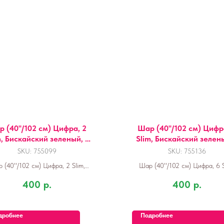
 (40''/102 см) Цифра, 2
Шар (40''/102 см) Цифр
m, Бискайский зеленый, 1
Slim, Бискайский зелены
шт. в уп.
шт. в уп.
SKU:
755099
SKU:
755136
 (40''/102 см) Цифра, 2 Slim,
Шар (40''/102 см) Цифра, 6 S
кайский зеленый, 1 шт. в уп.
Бискайский зеленый, 1 шт. в
400
р.
400
р.
дробнее
Подробнее