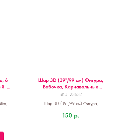
а, 6
Шар 3D (39''/99 см) Фигура,
й, 1
Бабочка, Карнавальные
крылья, Сиреневый, 1 шт.
SKU:
23632
lim,
Шар 3D (39''/99 см) Фигура,
 уп.
Бабочка, Карнавальные крылья,
150
р.
Сиреневый, 1 шт.