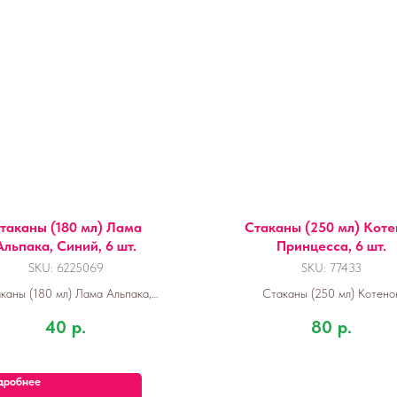
таканы (180 мл) Лама
Стаканы (250 мл) Коте
Альпака, Синий, 6 шт.
Принцесса, 6 шт.
SKU:
6225069
SKU:
77433
каны (180 мл) Лама Альпака,
Стаканы (250 мл) Котено
Синий, 6 шт.
Принцесса, 6 шт.
40
р.
80
р.
дробнее