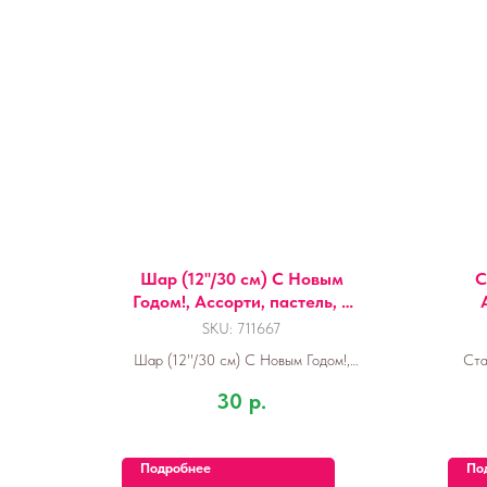
Шар (12''/30 см) С Новым
С
Годом!, Ассорти, пастель, 2
ст, 25 шт.
SKU:
711667
Шар (12''/30 см) С Новым Годом!,
Ста
Ассорти, пастель, 2 ст, 25 шт.
30
р.
Подробнее
По