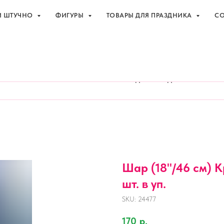
И ШТУЧНО
ФИГУРЫ
ТОВАРЫ ДЛЯ ПРАЗДНИКА
СО
праздника с доставкой в Адлере
+7 (918
И ШТУЧНО
ФИГУРЫ
ТОВАРЫ ДЛЯ ПРАЗДНИКА
СО
Шар (18''/46 см) К
шт. в уп.
SKU:
24477
170
р.