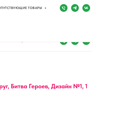
ПУТСТВУЮЩИЕ ТОВАРЫ
Сочи, Адлер,
ул. Мира, д. 14
) 107-81-34
Режим работы:
8:00-20:00
ПУТСТВУЮЩИЕ ТОВАРЫ
руг, Битва Героев, Дизайн №1, 1