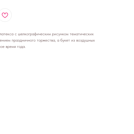
латекса с шелкографическим рисунком тематических
ением праздничного торжества, а букет из воздушных
ое время года.