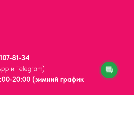
 107-81-34
App и Telegram)
:00-20:00 (зимний график
Адлерский район,
ул. Мира, д. 14
ерывов и выходных.
5