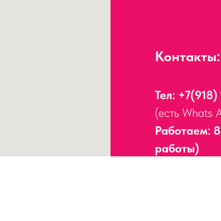
Контакты:
Тел:
+7(918)
(есть Whats 
Работаем: 8
работы)
Адрес:
г. Сочи, 
Работаем без пер
ИНН
23170938755