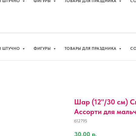
И ШТУЧНО
ФИГУРЫ
ТОВАРЫ ДЛЯ ПРАЗДНИКА
СО
праздника с доставкой в Адлере
+7 (918
И ШТУЧНО
ФИГУРЫ
ТОВАРЫ ДЛЯ ПРАЗДНИКА
СО
Шар (12''/30 см) 
Ассорти для мальчи
612795
30,00
р.