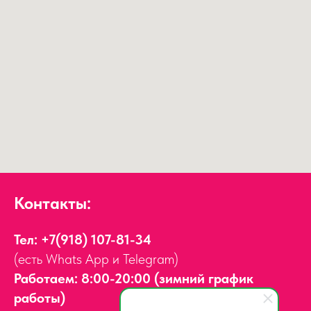
Контакты:
Тел:
+7(918) 107-81-34
(есть Whats App и Telegram)
Работаем: 8:00-20:00 (зимний график
работы)