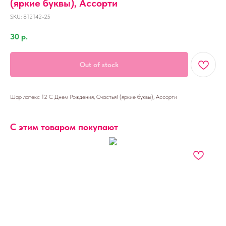
(яркие буквы), Ассорти
SKU:
812142-25
30
р.
Out of stock
Шар латекс 12 С Днем Рождения, Счастья! (яркие буквы), Ассорти
С этим товаром покупают