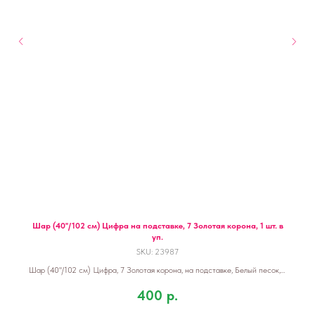
Шар (40''/102 см) Цифра на подставке, 7 Золотая корона, 1 шт. в
уп.
SKU:
23987
Шар (40''/102 см) Цифра, 7 Золотая корона, на подставке, Белый песок, 1
шт. в уп.
400
р.