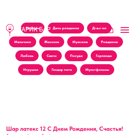
Наборы
День рождения
Девочки
Мальчики
Женские
Мужские
Рождение
Любовь
Свечи
Посуда
Гирлянды
Игрушки
Гендер пати
Мультфильмы
Шар латекс 12 С Днем Рождения, Счастья!