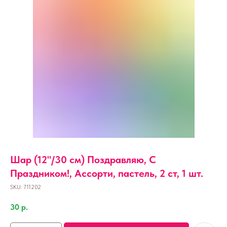
Шар (12''/30 см) Поздравляю, С
Праздником!, Ассорти, пастель, 2 ст, 1 шт.
SKU:
711202
30
р.