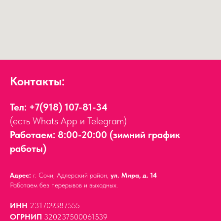
Контакты:
Тел:
+7(918) 107-81-34
(есть Whats App и Telegram)
Работаем: 8:00-20:00 (зимний график
работы)
Адрес:
г. Сочи, Адлерский район,
ул. Мира, д. 14
Работаем без перерывов и выходных.
ИНН
231709387555
ОГРНИП
320237500061539