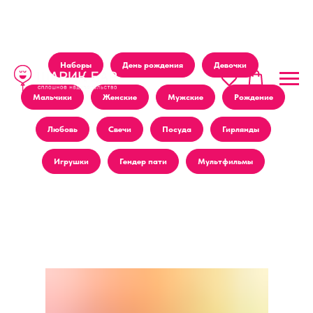
Наборы
День рождения
Девочки
Мальчики
Женские
Мужские
Рождение
Любовь
Свечи
Посуда
Гирлянды
Игрушки
Гендер пати
Мультфильмы