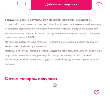
Добавить в корзину
Воздушные шары из натурального латекса без искусственных добавок.
Шары ТМ 512 производятся на китайской фабрике, поддерживающей высокие
стандарты европейского качества, благодаря которым воздушные шары этой
торговой марки стали достойной альтернативой премиум-сегмента. Фабрика
имеет сертификат BSCI.
Латексные шары ТМ 512 плотные, но эластичные, хорошо держат форму, не
теряют цвет и не деформируются.
Тактильно приятный латекс с низким содержанием талька и мягкими хвостиками
шара обеспечивает комфортную работу аэродизайнера при создании
композиций любой сложности, и украсит любой праздник или торжественное
событие.
С этим товаром покупают