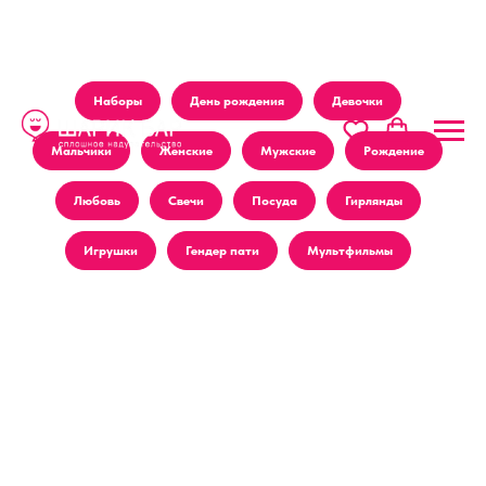
Наборы
День рождения
Девочки
Мальчики
Женские
Мужские
Рождение
Любовь
Свечи
Посуда
Гирлянды
Игрушки
Гендер пати
Мультфильмы