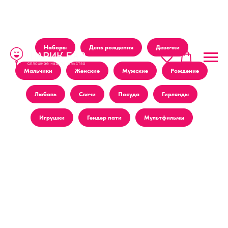
Наборы
День рождения
Девочки
Мальчики
Женские
Мужские
Рождение
Любовь
Свечи
Посуда
Гирлянды
Игрушки
Гендер пати
Мультфильмы