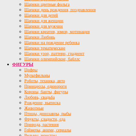
Шарики цветные фольга
Шарики день рождения, поздравления
Шарики для детей
Шарики для женщин
Шарики для мужчин
Шарики креатив, юмор, мотивация
Шарики Любовь
Шарики на рождение ребенка
Шарики тематические
Шарики узор, паттерн, градиент
Шарики олимпийские, бабллс
ФИГУРЫ
Цифры
Мультфильмы
Роботы, техника, авто
Принцессы, единороги
Короны, банты, фигуры
Любовь, свадьба
Рождение, выписка
Животные
Птицы, динозавры, рыбы
Фрукты, сладости, еда
Природа, растения
Геймеры, аниме, сериалы
Ведьмы, монстры