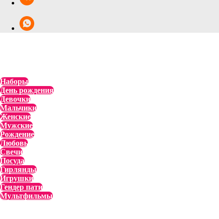
Наборы
День рождения
Девочки
Мальчики
Женские
Мужские
Рождение
Любовь
Свечи
Посуда
Гирлянды
Игрушки
Гендер пати
Мультфильмы