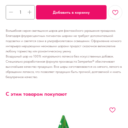
Добавить в корзину
Волшебная серия светящихся шаров для фантазийного украшения праздника.
Благодаря флуоресцентным пигментам шарики не требуют дополнительной
подсветки и светятся сами в ультрафиолетовом освещении. Оформление ночного
интерьера мерцающими неоновыми шарами придаст сказочное великолепие
любому торжеству или романтическому ужину.
Воздушный шар из 100% натурального латекса без искусственных добавок.
Специально разработанная формула производста Sempertex® обеспечивает
высочайшее качество продукции. Все шары изготавливаются из мягкого, легкого в
обращении латекса, что позволяет продукции быть прочной, долговечной и иметь
безупречное качество.
С этим товаром покупают