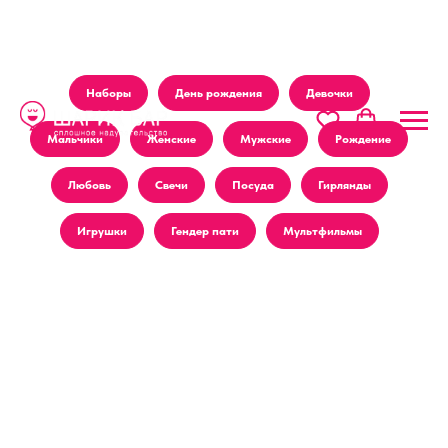
Наборы
День рождения
Девочки
Мальчики
Женские
Мужские
Рождение
Любовь
Свечи
Посуда
Гирлянды
Игрушки
Гендер пати
Мультфильмы