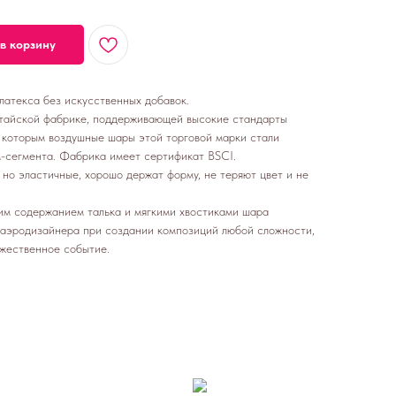
в корзину
латекса без искусственных добавок.
тайской фабрике, поддерживающей высокие стандарты
я которым воздушные шары этой торговой марки стали
-сегмента. Фабрика имеет сертификат BSCI.
но эластичные, хорошо держат форму, не теряют цвет и не
ким содержанием талька и мягкими хвостиками шара
 аэродизайнера при создании композиций любой сложности,
ржественное событие.