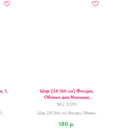
, 1,
Шар (26''/66 см) Фигура,
Облако для Малыша
(звезды), 1 шт.
SKU:
23701
1,
Шар (26''/66 см) Фигура, Облако
для Малыша (звезды), 1 шт.
180
р.