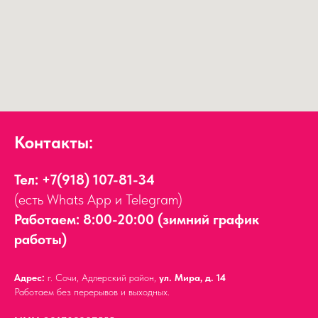
Контакты:
Тел:
+7(918) 107-81-34
(есть Whats App и Telegram)
Работаем: 8:00-20:00 (зимний график
работы)
Адрес:
г. Сочи, Адлерский район,
ул. Мира, д. 14
Работаем без перерывов и выходных.