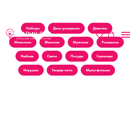
Наборы
День рождения
Девочки
Мальчики
Женские
Мужские
Рождение
Любовь
Свечи
Посуда
Гирлянды
Игрушки
Гендер пати
Мультфильмы