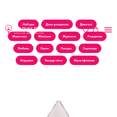
Наборы
День рождения
Девочки
Мальчики
Женские
Мужские
Рождение
Любовь
Свечи
Посуда
Гирлянды
Игрушки
Гендер пати
Мультфильмы