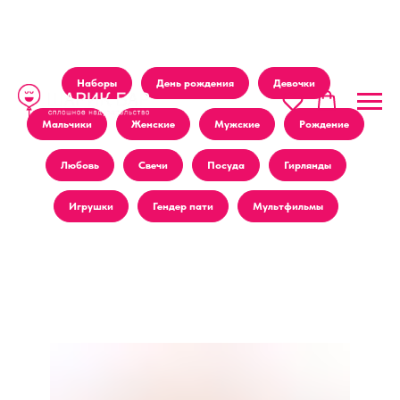
Наборы
День рождения
Девочки
Мальчики
Женские
Мужские
Рождение
Любовь
Свечи
Посуда
Гирлянды
Игрушки
Гендер пати
Мультфильмы