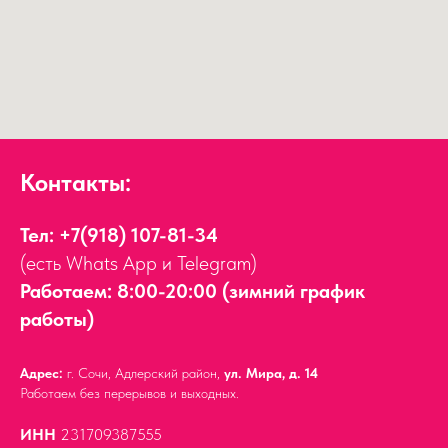
Контакты:
Тел:
+7(918) 107-81-34
(есть Whats App и Telegram)
Работаем: 8:00-20:00 (зимний график
работы)
Адрес:
г. Сочи, Адлерский район,
ул. Мира, д. 14
Работаем без перерывов и выходных.
ИНН
231709387555