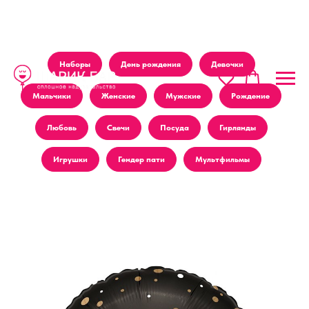
Наборы
День рождения
Девочки
Мальчики
Женские
Мужские
Рождение
Любовь
Свечи
Посуда
Гирлянды
Игрушки
Гендер пати
Мультфильмы