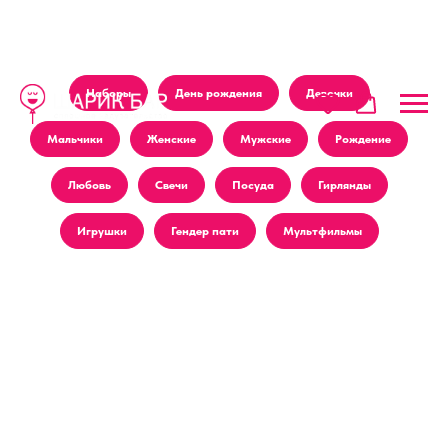
Наборы
День рождения
Девочки
Мальчики
Женские
Мужские
Рождение
Любовь
Свечи
Посуда
Гирлянды
Игрушки
Гендер пати
Мультфильмы