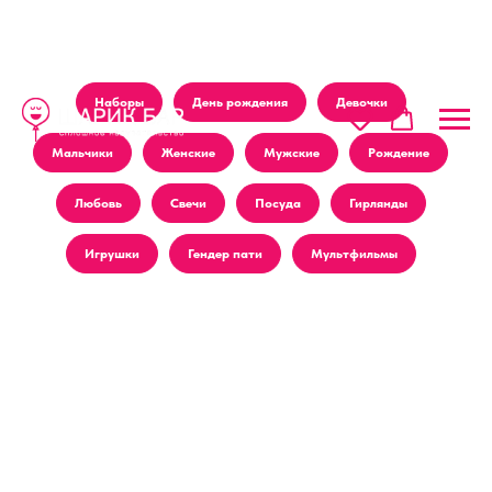
Наборы
День рождения
Девочки
Мальчики
Женские
Мужские
Рождение
Любовь
Свечи
Посуда
Гирлянды
Игрушки
Гендер пати
Мультфильмы