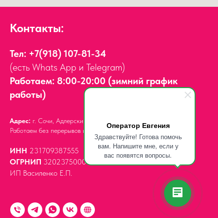
Контакты:
Тел:
+7(918) 107-81-34
(есть Whats App и Telegram)
Работаем: 8:00-20:00 (зимний график
работы)
Адрес:
г. Сочи, Адлерский район,
ул. Мира, д. 14
Оператор Евгения
Работаем без перерывов и выходных.
Здравствуйте! Готова помочь
вам. Напишите мне, если у
ИНН
231709387555
вас появятся вопросы.
ОГРНИП
320237500061539
ИП Василенко Е.П.