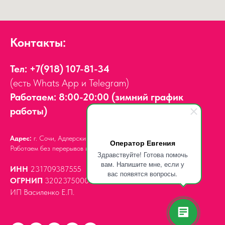
Контакты:
Тел:
+7(918) 107-81-34
(есть Whats App и Telegram)
Работаем: 8:00-20:00 (зимний график
работы)
Адрес:
г. Сочи, Адлерский район,
ул. Мира, д. 14
Оператор Евгения
Работаем без перерывов и выходных.
Здравствуйте! Готова помочь
вам. Напишите мне, если у
ИНН
231709387555
вас появятся вопросы.
ОГРНИП
320237500061539
ИП Василенко Е.П.