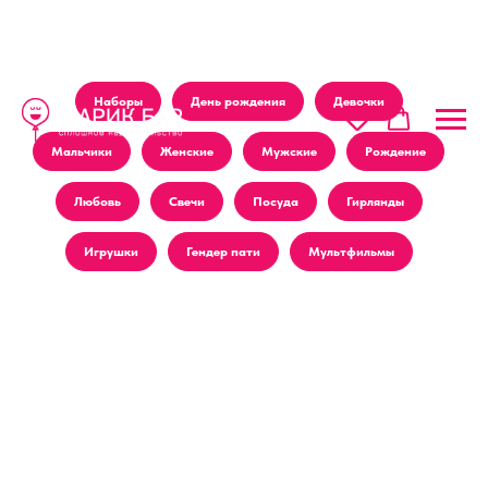
Наборы
День рождения
Девочки
Мальчики
Женские
Мужские
Рождение
Любовь
Свечи
Посуда
Гирлянды
Игрушки
Гендер пати
Мультфильмы