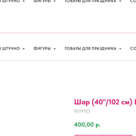
И ШТУЧНО
ФИГУРЫ
ТОВАРЫ ДЛЯ ПРАЗДНИКА
СО
праздника с доставкой в Адлере
+7 (918
И ШТУЧНО
ФИГУРЫ
ТОВАРЫ ДЛЯ ПРАЗДНИКА
СО
Шар (40''/102 см) Ц
901911O
400,00
р.