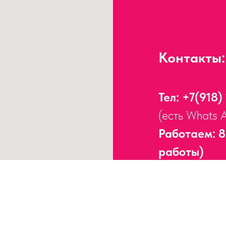
Контакты:
Тел:
+7(918)
(есть Whats 
Работаем: 8
работы)
Адрес:
г. Сочи, 
Работаем без пер
ИНН
23170938755