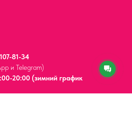
 107-81-34
App и Telegram)
:00-20:00 (зимний график
Адлерский район,
ул. Мира, д. 14
ерывов и выходных.
5