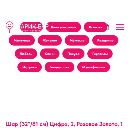
Наборы
День рождения
Девочки
Мальчики
Женские
Мужские
Рождение
Любовь
Свечи
Посуда
Гирлянды
Игрушки
Гендер пати
Мультфильмы
Шар (32''/81 см) Цифра, 2, Розовое Золото, 1