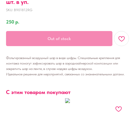
шт. в уп.
SKU:
B901812RG
250
р.
Out of stock
Фольгированный воздушный шар в виде цифры. Специальные крепления для
монтажа помогут зафиксировать шар в аэродизайнерской композиции или
закрепить шар на ленте, в случае надува цифры воздухом.
Идеальное решение для мероприятий, связанных со знаменательными датами.
С этим товаром покупают