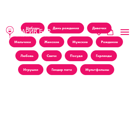
Наборы
День рождения
Девочки
Мальчики
Женские
Мужские
Рождение
Любовь
Свечи
Посуда
Гирлянды
Игрушки
Гендер пати
Мультфильмы