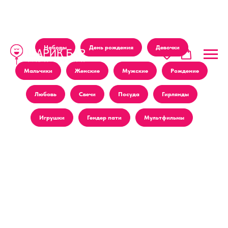
Наборы
День рождения
Девочки
Мальчики
Женские
Мужские
Рождение
Любовь
Свечи
Посуда
Гирлянды
Игрушки
Гендер пати
Мультфильмы