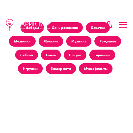
Наборы
День рождения
Девочки
Мальчики
Женские
Мужские
Рождение
Любовь
Свечи
Посуда
Гирлянды
Игрушки
Гендер пати
Мультфильмы