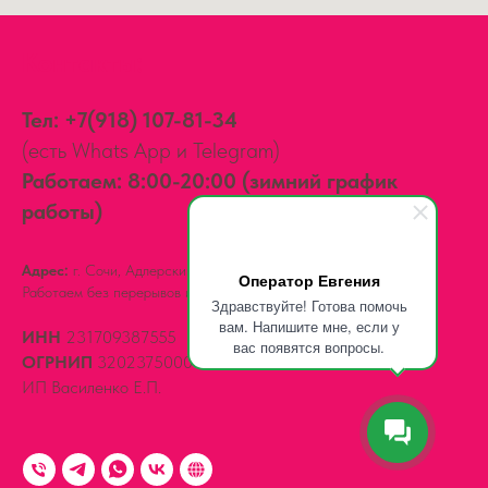
Контакты:
Тел:
+7(918) 107-81-34
(есть Whats App и Telegram)
Работаем: 8:00-20:00 (зимний график
работы)
Адрес:
г. Сочи, Адлерский район,
ул. Мира, д. 14
Оператор Евгения
Работаем без перерывов и выходных.
Здравствуйте! Готова помочь
вам. Напишите мне, если у
ИНН
231709387555
вас появятся вопросы.
ОГРНИП
320237500061539
ИП Василенко Е.П.