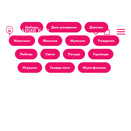
Наборы
День рождения
Девочки
Мальчики
Женские
Мужские
Рождение
Любовь
Свечи
Посуда
Гирлянды
Игрушки
Гендер пати
Мультфильмы