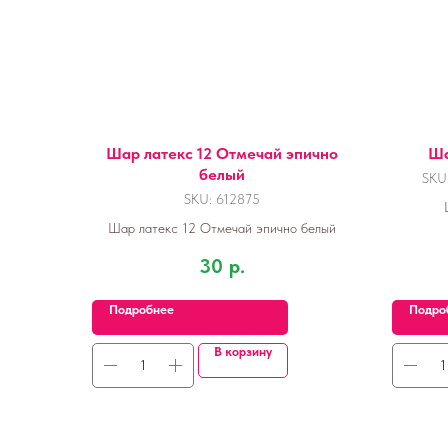
Шар латекс 12 Отмечай эпично
Ша
белый
SKU
SKU:
612875
Шар латекс 12 Отмечай эпично белый
30
р.
Подробнее
Подро
В корзину