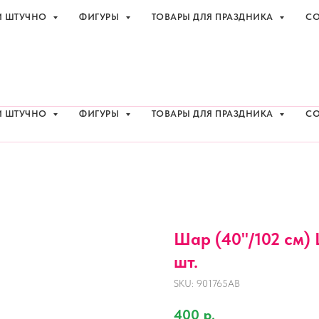
И ШТУЧНО
ФИГУРЫ
ТОВАРЫ ДЛЯ ПРАЗДНИКА
СО
праздника с доставкой в Адлере
+7 (918
И ШТУЧНО
ФИГУРЫ
ТОВАРЫ ДЛЯ ПРАЗДНИКА
СО
Шар (40''/102 см) 
шт.
SKU:
901765AB
400
р.