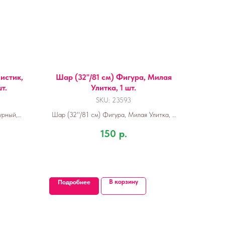
Мистик,
Шар (32''/81 см) Фигура, Милая
т.
Улитка, 1 шт.
SKU:
23593
урный,
Шар (32''/81 см) Фигура, Милая Улитка, 1
шт.
150
р.
В корзину
Подробнее