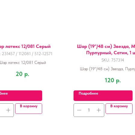
р латекс 12/081 Серый
Шар (19''/48 см) Звезда, 
Пурпурный, Сатин, 1 ш
:
231457 / 112081 / 512-12S71
SKU:
757314
Шар латекс 12/081 Серый
Шар (19''/48 см) Звезда, Пурп
20
р.
Сатин, 1 шт.
120
р.
бнее
Подробнее
В корзину
В корзину