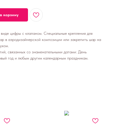
в корзину
виде цифры с клапаном. Специальные крепления для
ар в аэродизайнерской композиции или закрепить шар на
ухом.
ий, связанных со знаменательными датами: День
вый год и любым другим календарным праздникам.