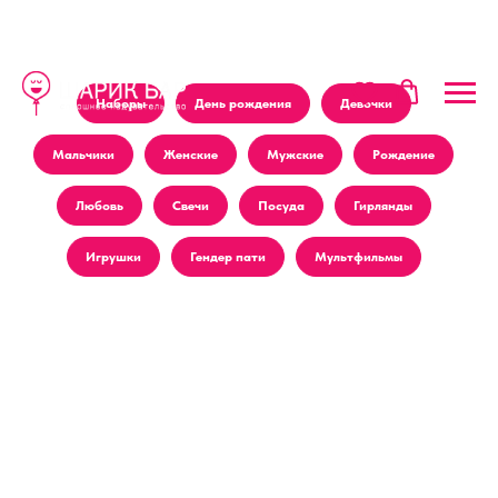
Наборы
День рождения
Девочки
Мальчики
Женские
Мужские
Рождение
Любовь
Свечи
Посуда
Гирлянды
Игрушки
Гендер пати
Мультфильмы