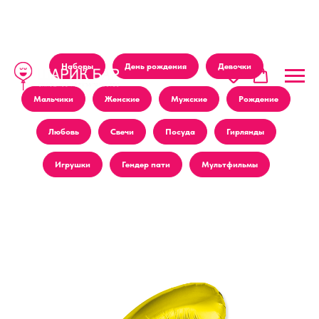
Наборы
День рождения
Девочки
Мальчики
Женские
Мужские
Рождение
Любовь
Свечи
Посуда
Гирлянды
Игрушки
Гендер пати
Мультфильмы