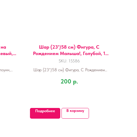
 на
Шар (23''/58 см) Фигура, С
евый,
Рождением Малыша!, Голубой, 1
шт.
SKU:
15586
лоуин,
Шар (23''/58 см) Фигура, С Рождением
, 25 шт.
Малыша!, Голубой, 1 шт.
200
р.
В корзину
Подробнее