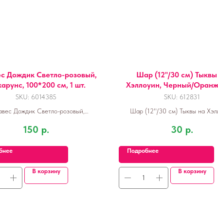
с Дождик Светло-розовый,
Шар (12''/30 см) Тыквы
арунс, 100*200 см, 1 шт.
Хэллоуин, Черный/Оранж
пастель, 2 ст,
SKU:
6014385
SKU:
612831
авес Дождик Светло-розовый,
Шар (12''/30 см) Тыквы на Хэл
акарунс, 100*200 см, 1 шт.
Черный/Оранжевый, пастель, 2 ст
150
р.
30
р.
бнее
Подробнее
В корзину
В корзину