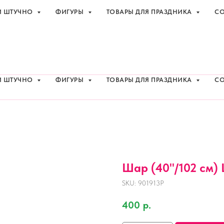
И ШТУЧНО
ФИГУРЫ
ТОВАРЫ ДЛЯ ПРАЗДНИКА
СО
праздника с доставкой в Адлере
+7 (918
И ШТУЧНО
ФИГУРЫ
ТОВАРЫ ДЛЯ ПРАЗДНИКА
СО
Шар (40''/102 см) 
SKU:
901913P
400
р.