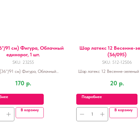
''/91 см) Фигура, Облачный
Шар латекс 12 Весенне-з
единорог, 1 шт.
(S6/095)
SKU:
23255
SKU:
512-12S06
(36''/91 см) Фигура, Облачный
Шар латекс 12 Весенне-зеленый 
единорог, 1 шт.
170
р.
20
р.
бнее
Подробнее
В корзину
В корзину