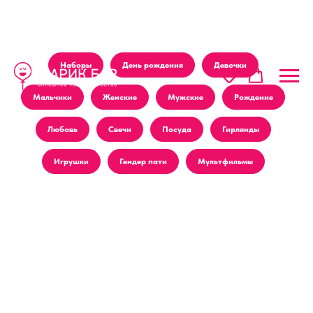
Наборы
День рождения
Девочки
Мальчики
Женские
Мужские
Рождение
Любовь
Свечи
Посуда
Гирлянды
Игрушки
Гендер пати
Мультфильмы