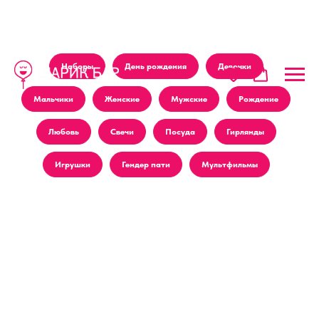
Наборы
День рождения
Девочки
Мальчики
Женские
Мужские
Рождение
Любовь
Свечи
Посуда
Гирлянды
Игрушки
Гендер пати
Мультфильмы