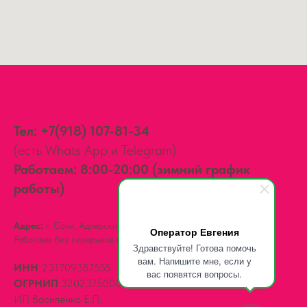
Контакты:
Тел:
+7(918) 107-81-34
(есть Whats App и Telegram)
Работаем: 8:00-20:00 (зимний график
работы)
Адрес:
г. Сочи, Адлерский район,
ул. Мира, д. 14
Оператор Евгения
Работаем без перерывов и выходных.
Здравствуйте! Готова помочь
вам. Напишите мне, если у
ИНН
231709387555
вас появятся вопросы.
ОГРНИП
320237500061539
ИП Василенко Е.П.