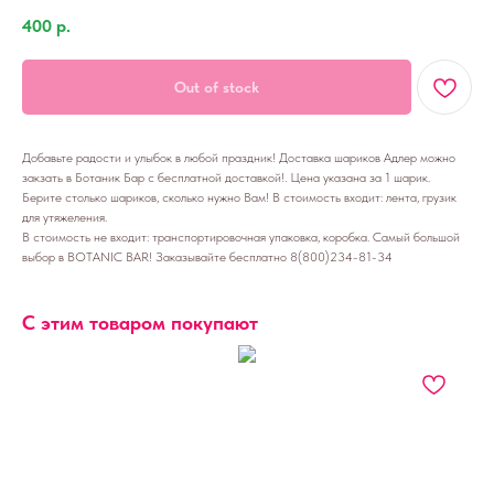
400
р.
Out of stock
Добавьте радости и улыбок в любой праздник! Доставка шариков Адлер можно
закзать в Ботаник Бар с бесплатной доставкой!. Цена указана за 1 шарик.
Берите столько шариков, сколько нужно Вам! В стоимость входит: лента, грузик
для утяжеления.
В стоимость не входит: транспортировочная упаковка, коробка. Самый большой
выбор в BOTANIC BAR! Заказывайте бесплатно 8(800)234-81-34
С этим товаром покупают