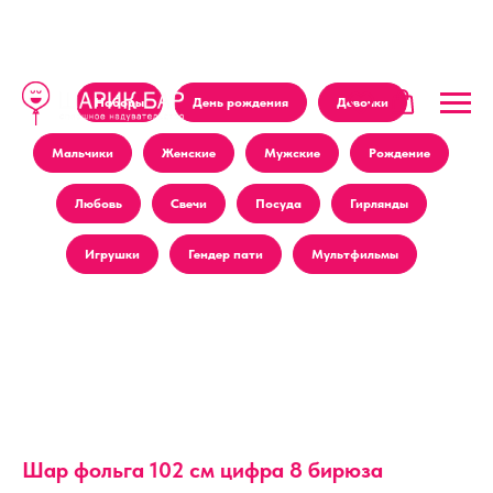
Наборы
День рождения
Девочки
Мальчики
Женские
Мужские
Рождение
Любовь
Свечи
Посуда
Гирлянды
Игрушки
Гендер пати
Мультфильмы
Шар фольга 102 см цифра 8 бирюза