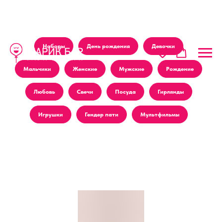
Наборы
День рождения
Девочки
Мальчики
Женские
Мужские
Рождение
Любовь
Свечи
Посуда
Гирлянды
Игрушки
Гендер пати
Мультфильмы