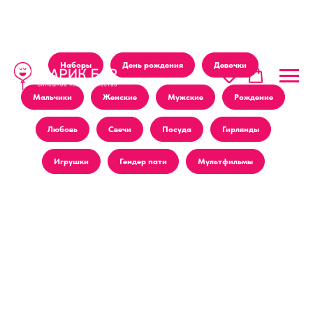
Наборы
День рождения
Девочки
Мальчики
Женские
Мужские
Рождение
Любовь
Свечи
Посуда
Гирлянды
Игрушки
Гендер пати
Мультфильмы