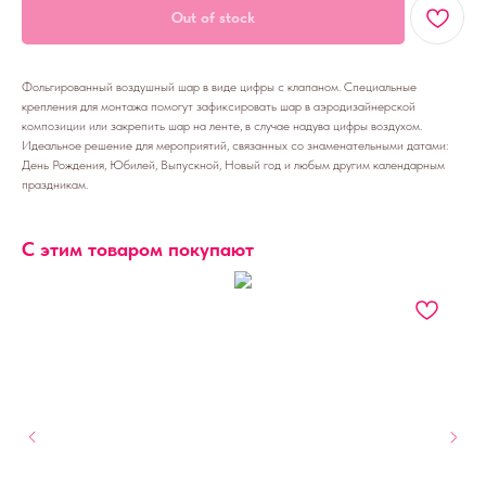
Out of stock
Фольгированный воздушный шар в виде цифры с клапаном. Специальные
крепления для монтажа помогут зафиксировать шар в аэродизайнерской
композиции или закрепить шар на ленте, в случае надува цифры воздухом.
Идеальное решение для мероприятий, связанных со знаменательными датами:
День Рождения, Юбилей, Выпускной, Новый год и любым другим календарным
праздникам.
С этим товаром покупают