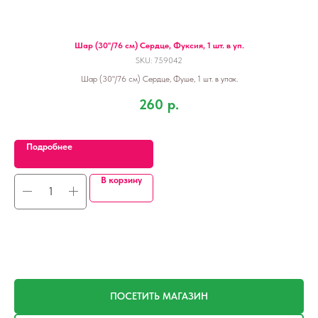
 шт.
Шар (30''/76 см) Сердце, Фуксия, 1 шт. в уп.
Н
SKU:
759042
Шар (30''/76 см) Сердце, Фуше, 1 шт. в упак.
с
260
р.
Подробнее
В корзину
ПОСЕТИТЬ МАГАЗИН