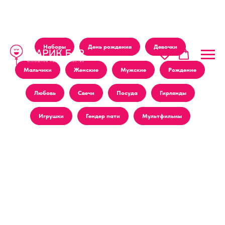
Наборы
День рождения
Девочки
Мальчики
Женские
Мужские
Рождение
Любовь
Свечи
Посуда
Гирлянды
Игрушки
Гендер пати
Мультфильмы