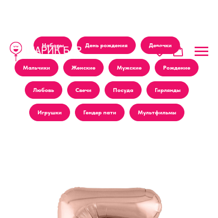
Наборы
День рождения
Девочки
Мальчики
Женские
Мужские
Рождение
Любовь
Свечи
Посуда
Гирлянды
Игрушки
Гендер пати
Мультфильмы