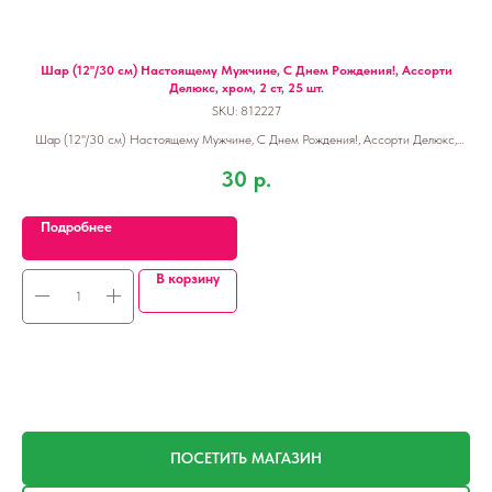
Шар (12''/30 см) Настоящему Мужчине, С Днем Рождения!, Ассорти
Св
Делюкс, хром, 2 ст, 25 шт.
SKU:
812227
Шар (12''/30 см) Настоящему Мужчине, С Днем Рождения!, Ассорти Делюкс,
хром, 2 ст, 25 шт.
30
р.
Подробнее
В корзину
ПОСЕТИТЬ МАГАЗИН