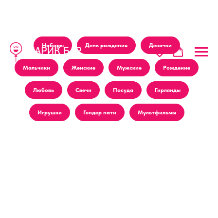
Наборы
День рождения
Девочки
Мальчики
Женские
Мужские
Рождение
Любовь
Свечи
Посуда
Гирлянды
Игрушки
Гендер пати
Мультфильмы