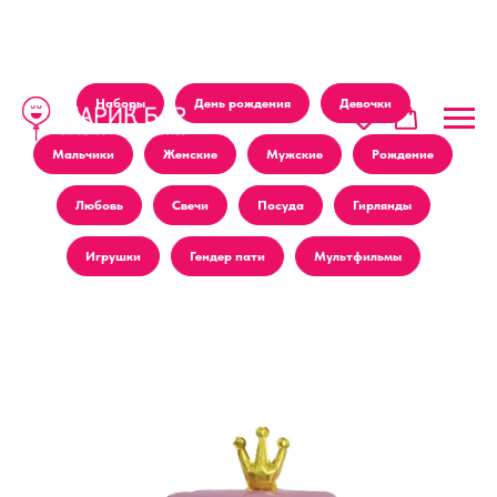
Наборы
День рождения
Девочки
Мальчики
Женские
Мужские
Рождение
Любовь
Свечи
Посуда
Гирлянды
Игрушки
Гендер пати
Мультфильмы